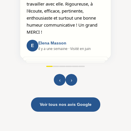
travailler avec elle. Rigoureuse, à
l'écoute, efficace, pertinente,
enthousiaste et surtout une bonne
humeur communicative ! Un grand
MERCI !
Elena Masson
E
il y a une semaine · Visité en juin
Christelle Sérou
il y a un an
Elodie Bozec
il y a un mois · Visité en juin
Sabine Vilcot
‹
›
il y a 5 mois
Rémi Paul
il y a 5 mois
Voir tous nos avis Google