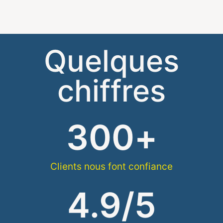
Quelques
chiffres
300
+
Clients nous font confiance
4.9
/5