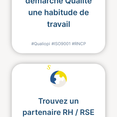
démarche Qualité
une habitude de
travail
#Qualiopi #ISO9001 #RNCP
S
S
S
ervices
Trouvez un
partenaire RH / RSE